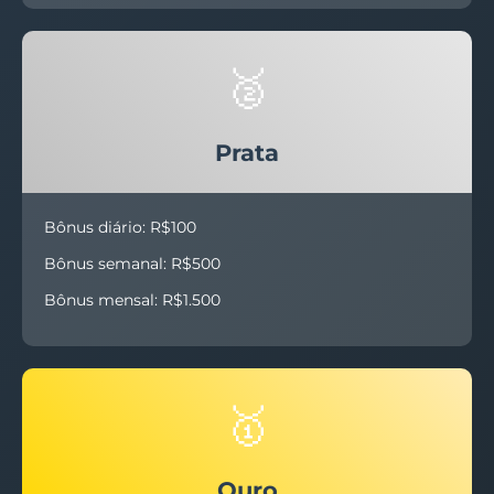
🥈
Prata
Bônus diário: R$100
Bônus semanal: R$500
Bônus mensal: R$1.500
🥇
Ouro