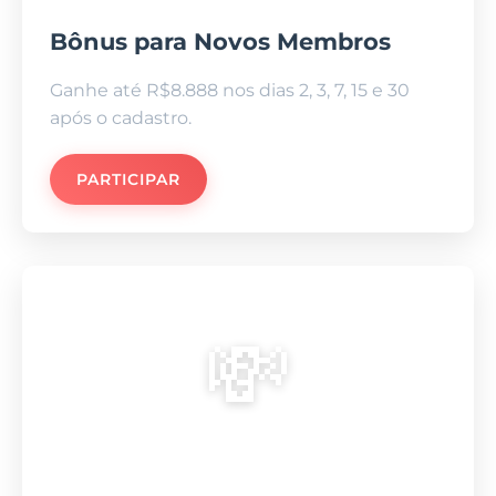
Bônus para Novos Membros
Ganhe até R$8.888 nos dias 2, 3, 7, 15 e 30
após o cadastro.
PARTICIPAR
💸