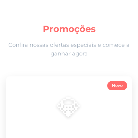
Promoções
Confira nossas ofertas especiais e comece a
ganhar agora
Novo
💎