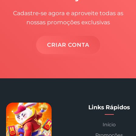
Cadastre-se agora e aproveite todas as
nossas promoções exclusivas
CRIAR CONTA
Links Rápidos
Início
Promoções