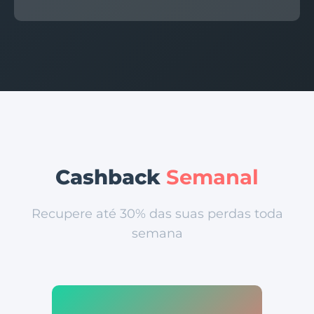
Cashback
Semanal
Recupere até 30% das suas perdas toda
semana