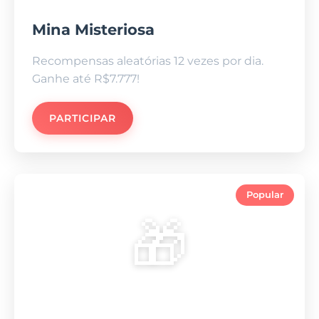
Mina Misteriosa
Recompensas aleatórias 12 vezes por dia.
Ganhe até R$7.777!
PARTICIPAR
Popular
🎁