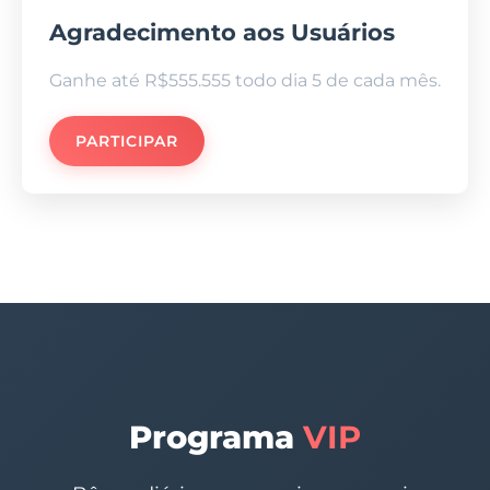
Agradecimento aos Usuários
Ganhe até R$555.555 todo dia 5 de cada mês.
PARTICIPAR
Programa
VIP