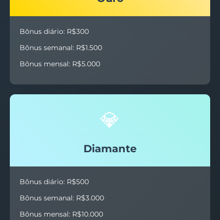
Bônus diário: R$300
Bônus semanal: R$1.500
Bônus mensal: R$5.000
💎
Diamante
Bônus diário: R$500
Bônus semanal: R$3.000
Bônus mensal: R$10.000