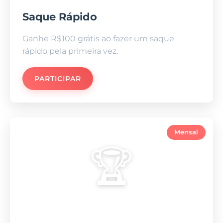
Saque Rápido
Ganhe R$100 grátis ao fazer um saque
rápido pela primeira vez.
PARTICIPAR
Mensal
🏆